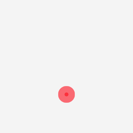
PRODUCT
もっと見る
FUN!
もっと見る
あの機種のあの音が手に入る！サウンドトラックはこちら
パチンコ・パチスロは18歳になってから。
パチンコ・パチスロは適度に楽しむ遊びです。
のめり込みに注意しましょう。